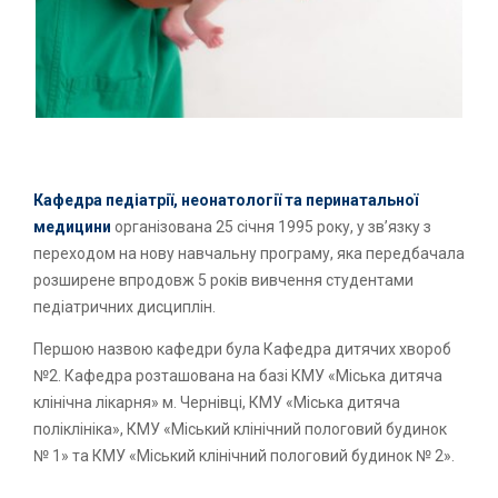
Кафедра педіатрії, неонатології та перинатальної
медицини
організована 25 січня 1995 року, у зв’язку з
переходом на нову навчальну програму, яка передбачала
розширене впродовж 5 років вивчення студентами
педіатричних дисциплін.
Першою назвою кафедри була Кафедра дитячих хвороб
№2. Кафедра розташована на базi КМУ «Мiська дитяча
клінічна лікарня» м. Чернівці, КМУ «Мiська дитяча
полiклiнiка», КМУ «Міський клінічний пологовий будинок
№ 1» та КМУ «Міський клінічний пологовий будинок № 2».