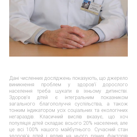
Дані численних досліджень показують, що джерело
виникнення проблем у здоров’ї дорослого
населення треба шукати в їхньому дитинстві.
Здоров’я дітей є інтегральним показником
загального благополуччя суспільства, а також
тонким індикатором усіх соціальних та екологічних
негараздів. Класичний вислів вказує, що хоч
популяція дітей складає всього 20% населення, але
це всі 100% нашого майбутнього. Сучасний стан
здоров’я дітей і вплив на нього різних факторів